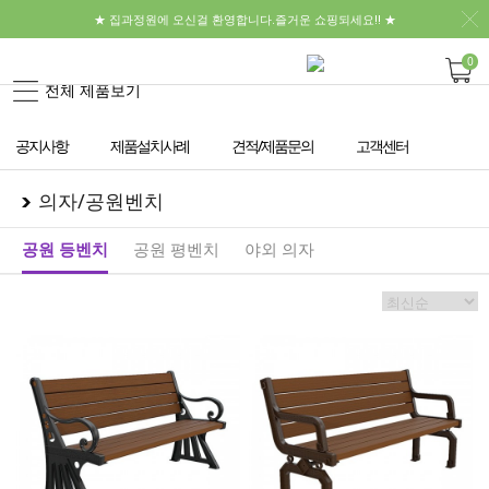
★ 집과정원에 오신걸 환영합니다.즐거운 쇼핑되세요!! ★
0
전체 제품보기
공지사항
제품설치사례
견적/제품문의
고객센터
의자/공원벤치
공원 등벤치
공원 평벤치
야외 의자