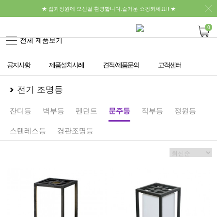
★ 집과정원에 오신걸 환영합니다.즐거운 쇼핑되세요!! ★
0
전체 제품보기
공지사항
제품설치사례
견적/제품문의
고객센터
전기 조명등
잔디등
벽부등
펜던트
문주등
직부등
정원등
스텐레스등
경관조명등