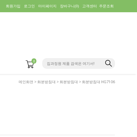
회원가입
로그인
마이페이지
장바구니(
0
)
고객센터
주문조회
0
메인화면
>
화분받침대
>
화분받침대
> 화분받침대 HG7106