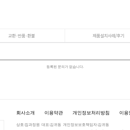
교환·반품·환불
제품설치사례/후기
등록된 문의가 없습니다.
회사소개
이용약관
개인정보처리방침
이용
상호:집과정원 대표:김귀동 개인정보보호책임자:김귀동