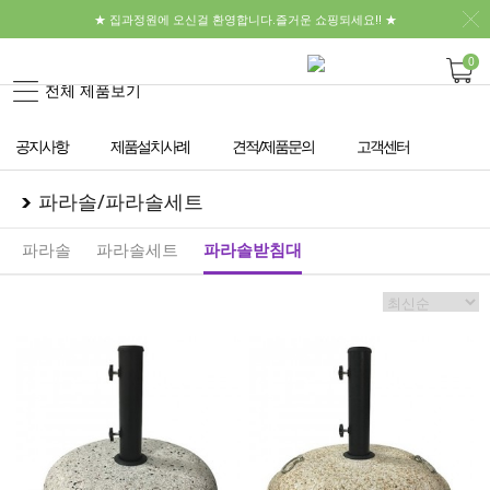
★ 집과정원에 오신걸 환영합니다.즐거운 쇼핑되세요!! ★
0
전체 제품보기
공지사항
제품설치사례
견적/제품문의
고객센터
파라솔/파라솔세트
파라솔
파라솔세트
파라솔받침대