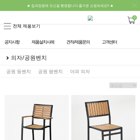
★ 집과정원에 오신걸 환영합니다.즐거운 쇼핑되세요!! ★
0
전체 제품보기
공지사항
제품설치사례
견적/제품문의
고객센터
의자/공원벤치
공원 등벤치
공원 평벤치
야외 의자