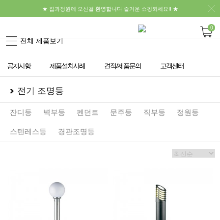
★ 집과정원에 오신걸 환영합니다.즐거운 쇼핑되세요!! ★
0
전체 제품보기
공지사항
제품설치사례
견적/제품문의
고객센터
전기 조명등
잔디등
벽부등
펜던트
문주등
직부등
정원등
스텐레스등
경관조명등