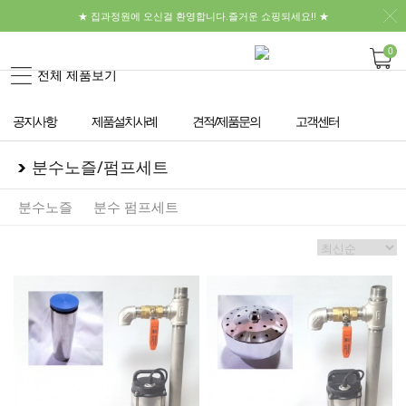
★ 집과정원에 오신걸 환영합니다.즐거운 쇼핑되세요!! ★
0
전체 제품보기
공지사항
제품설치사례
견적/제품문의
고객센터
분수노즐/펌프세트
분수노즐
분수 펌프세트